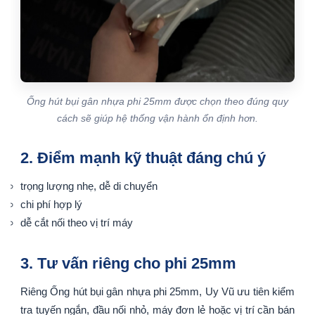
Ống hút bụi gân nhựa phi 25mm được chọn theo đúng quy
cách sẽ giúp hệ thống vận hành ổn định hơn.
2. Điểm mạnh kỹ thuật đáng chú ý
trọng lượng nhẹ, dễ di chuyển
chi phí hợp lý
dễ cắt nối theo vị trí máy
3. Tư vấn riêng cho phi 25mm
Riêng Ống hút bụi gân nhựa phi 25mm, Uy Vũ ưu tiên kiểm
tra tuyến ngắn, đầu nối nhỏ, máy đơn lẻ hoặc vị trí cần bán