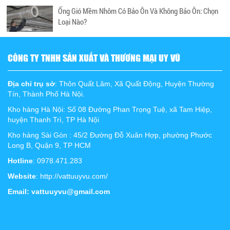
Ống Gió Mềm Nhôm Có Bảo Ôn Và Không Bảo Ôn: Chọn
Loại Nào?
CÔNG TY TNHH SẢN XUẤT VÀ THƯƠNG MẠI UY VŨ
Địa chỉ trụ sở
: Thôn Quất Lâm, Xã Quất Động, Huyện Thường
Tín, Thành Phố Hà Nội.
Kho hàng Hà Nội: Số 08 Đường Phan Trọng Tuệ, xã Tam Hiệp,
huyện Thanh Trì, TP Hà Nội
Kho hàng Sài Gòn : 45/2 Đường Đỗ Xuân Hợp, phường Phước
Long B, Quận 9, TP HCM
Hotline
: 0978.471.283
Website
: http://vattuuyvu.com/
Email: vattuuyvu@gmail.com