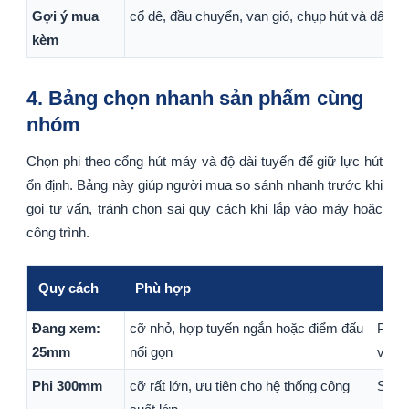
Gợi ý mua
cổ dê, đầu chuyển, van gió, chụp hút và dây ti
kèm
4. Bảng chọn nhanh sản phẩm cùng
nhóm
Chọn phi theo cổng hút máy và độ dài tuyến để giữ lực hút
ổn định. Bảng này giúp người mua so sánh nhanh trước khi
gọi tư vấn, tránh chọn sai quy cách khi lắp vào máy hoặc
công trình.
Quy cách
Phù hợp
Ghi
Đang xem:
cỡ nhỏ, hợp tuyến ngắn hoặc điểm đấu
Phù 
25mm
nối gọn
với 
Phi 300mm
cỡ rất lớn, ưu tiên cho hệ thống công
Sản 