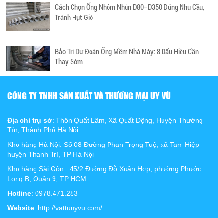
Cách Chọn Ống Nhôm Nhún D80–D350 Đúng Nhu Cầu,
Tránh Hụt Gió
Bảo Trì Dự Đoán Ống Mềm Nhà Máy: 8 Dấu Hiệu Cần
Thay Sớm
CÔNG TY TNHH SẢN XUẤT VÀ THƯƠNG MẠI UY VŨ
Địa chỉ trụ sở
: Thôn Quất Lâm, Xã Quất Động, Huyện Thường
Tín, Thành Phố Hà Nội.
Kho hàng Hà Nội: Số 08 Đường Phan Trọng Tuệ, xã Tam Hiệp,
huyện Thanh Trì, TP Hà Nội
Kho hàng Sài Gòn : 45/2 Đường Đỗ Xuân Hợp, phường Phước
Long B, Quận 9, TP HCM
Hotline
: 0978.471.283
Website
: http://vattuuyvu.com/