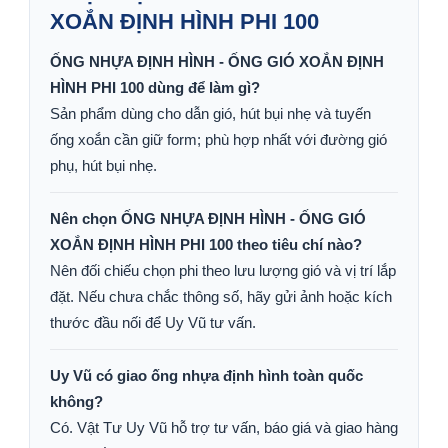
XOẮN ĐỊNH HÌNH PHI 100
ỐNG NHỰA ĐỊNH HÌNH - ỐNG GIÓ XOẮN ĐỊNH
HÌNH PHI 100 dùng để làm gì?
Sản phẩm dùng cho dẫn gió, hút bụi nhẹ và tuyến
ống xoắn cần giữ form; phù hợp nhất với đường gió
phụ, hút bụi nhẹ.
Nên chọn ỐNG NHỰA ĐỊNH HÌNH - ỐNG GIÓ
XOẮN ĐỊNH HÌNH PHI 100 theo tiêu chí nào?
Nên đối chiếu chọn phi theo lưu lượng gió và vị trí lắp
đặt. Nếu chưa chắc thông số, hãy gửi ảnh hoặc kích
thước đầu nối để Uy Vũ tư vấn.
Uy Vũ có giao ống nhựa định hình toàn quốc
không?
Có. Vật Tư Uy Vũ hỗ trợ tư vấn, báo giá và giao hàng