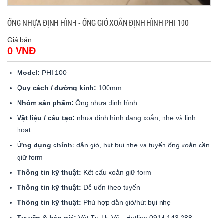
ỐNG NHỰA ĐỊNH HÌNH - ỐNG GIÓ XOẮN ĐỊNH HÌNH PHI 100
Giá bán:
0 VNĐ
Model:
PHI 100
Quy cách / đường kính:
100mm
Nhóm sản phẩm:
Ống nhựa định hình
Vật liệu / cấu tạo:
nhựa định hình dạng xoắn, nhẹ và linh
hoạt
Ứng dụng chính:
dẫn gió, hút bụi nhẹ và tuyến ống xoắn cần
giữ form
Thông tin kỹ thuật:
Kết cấu xoắn giữ form
Thông tin kỹ thuật:
Dễ uốn theo tuyến
Thông tin kỹ thuật:
Phù hợp dẫn gió/hút bụi nhẹ
Tư vấn & báo giá:
Vật Tư Uy Vũ - Hotline 0914 143 288