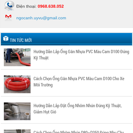
Điện thoại:
0968.638.052
ngocanh.uyvu@gmail.com
TIN TỨC MỚI
Hướng Dẫn Lắp Ống Gân Nhựa PVC Màu Cam D100 Đúng
Kỹ Thuật
Cách Chọn Ống Gân Nhựa PVC Màu Cam D100 Cho Xe
Môi Trường
Hướng Dẫn Lắp Đặt Ống Nhôm Nhún Đúng Kỹ Thuật,
Giảm Hụt Gió
Cách Chọn Ống Nhôm Nhún D80–D350 Đúng Nhu Cầu,