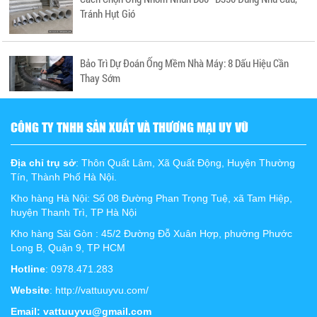
Tránh Hụt Gió
Bảo Trì Dự Đoán Ống Mềm Nhà Máy: 8 Dấu Hiệu Cần
Thay Sớm
CÔNG TY TNHH SẢN XUẤT VÀ THƯƠNG MẠI UY VŨ
Địa chỉ trụ sở
: Thôn Quất Lâm, Xã Quất Động, Huyện Thường
Tín, Thành Phố Hà Nội.
Kho hàng Hà Nội: Số 08 Đường Phan Trọng Tuệ, xã Tam Hiệp,
huyện Thanh Trì, TP Hà Nội
Kho hàng Sài Gòn : 45/2 Đường Đỗ Xuân Hợp, phường Phước
Long B, Quận 9, TP HCM
Hotline
: 0978.471.283
Website
: http://vattuuyvu.com/
Email: vattuuyvu@gmail.com