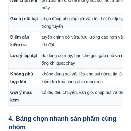
Nên chọn khi
phi 100mm cho hệ thống hút bụi, hút mùn cưa,
máy
Giá trị nổi bật
chọn đúng phi giúp giữ vận tốc hút ổn định, gi
trong tuyến
Điểm cần
tuyến chính cỡ vừa, lưu lượng cao hơn và cần
kiểm tra
khi đặt
Lưu ý lắp đặt
đo đúng cổ máy, hạn chế góc gấp nhỏ và dùng c
ống khi quạt chạy
Không phù
không dùng sai vật liệu cho bụi nóng, tia lửa 
hợp khi
kiểm tra khả năng chịu mài mòn
Gợi ý mua
cổ dê, đầu chuyển, van gió, chụp hút và dây ti
kèm
4. Bảng chọn nhanh sản phẩm cùng
nhóm