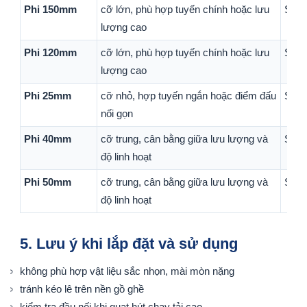
Phi 150mm
cỡ lớn, phù hợp tuyến chính hoặc lưu
Sản 
lượng cao
Phi 120mm
cỡ lớn, phù hợp tuyến chính hoặc lưu
Sản 
lượng cao
Phi 25mm
cỡ nhỏ, hợp tuyến ngắn hoặc điểm đấu
Sản 
nối gọn
Phi 40mm
cỡ trung, cân bằng giữa lưu lượng và
Sản 
độ linh hoạt
Phi 50mm
cỡ trung, cân bằng giữa lưu lượng và
Sản 
độ linh hoạt
5. Lưu ý khi lắp đặt và sử dụng
không phù hợp vật liệu sắc nhọn, mài mòn nặng
tránh kéo lê trên nền gồ ghề
kiểm tra đầu nối khi quạt hút chạy tải cao