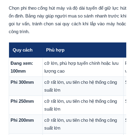
Chọn phi theo cổng hút máy và độ dài tuyến để giữ lực hút
ổn định. Bảng này giúp người mua so sánh nhanh trước khi
gọi tư vấn, tránh chọn sai quy cách khi lắp vào máy hoặc
công trình.
Quy cách
Phù hợp
Ghi
Đang xem:
cỡ lớn, phù hợp tuyến chính hoặc lưu
Phù 
100mm
lượng cao
với 
Phi 300mm
cỡ rất lớn, ưu tiên cho hệ thống công
Sản 
suất lớn
Phi 250mm
cỡ rất lớn, ưu tiên cho hệ thống công
Sản 
suất lớn
Phi 200mm
cỡ rất lớn, ưu tiên cho hệ thống công
Sản 
suất lớn