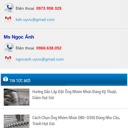
Điện thoại:
0973 958 329
kdn.uyvu@gmail.com
Ms Ngọc Ánh
Điện thoại:
0968.638.052
ngocanh.uyvu@gmail.com
TIN TỨC MỚI
Hướng Dẫn Lắp Đặt Ống Nhôm Nhún Đúng Kỹ Thuật,
Giảm Hụt Gió
Cách Chọn Ống Nhôm Nhún D80–D350 Đúng Nhu Cầu,
Tránh Hụt Gió