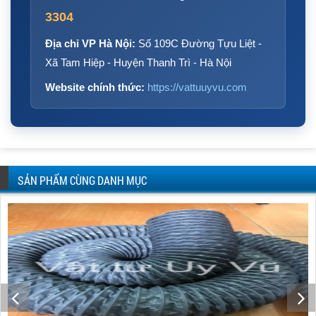
3304
Địa chỉ VP Hà Nội:
Số 109C Đường Tựu Liệt -
Xã Tam Hiệp - Huyện Thanh Trì - Hà Nội
Website chính thức:
https://vattuuyvu.com
SẢN PHẨM CÙNG DANH MỤC