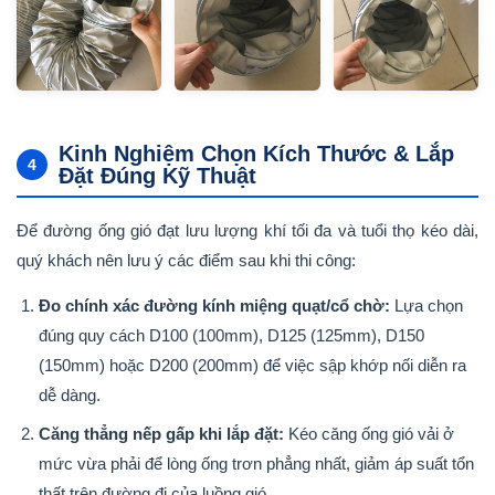
Kinh Nghiệm Chọn Kích Thước & Lắp
4
Đặt Đúng Kỹ Thuật
Để đường ống gió đạt lưu lượng khí tối đa và tuổi thọ kéo dài,
quý khách nên lưu ý các điểm sau khi thi công:
Đo chính xác đường kính miệng quạt/cổ chờ:
Lựa chọn
đúng quy cách D100 (100mm), D125 (125mm), D150
(150mm) hoặc D200 (200mm) để việc sập khớp nối diễn ra
dễ dàng.
Căng thẳng nếp gấp khi lắp đặt:
Kéo căng ống gió vải ở
mức vừa phải để lòng ống trơn phẳng nhất, giảm áp suất tổn
thất trên đường đi của luồng gió.