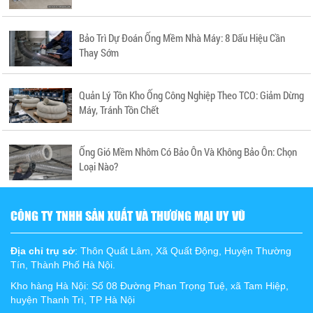
Bảo Trì Dự Đoán Ống Mềm Nhà Máy: 8 Dấu Hiệu Cần
Thay Sớm
Quản Lý Tồn Kho Ống Công Nghiệp Theo TCO: Giảm Dừng
Máy, Tránh Tồn Chết
Ống Gió Mềm Nhôm Có Bảo Ôn Và Không Bảo Ôn: Chọn
Loại Nào?
CÔNG TY TNHH SẢN XUẤT VÀ THƯƠNG MẠI UY VŨ
Địa chỉ trụ sở
: Thôn Quất Lâm, Xã Quất Động, Huyện Thường
Tín, Thành Phố Hà Nội.
Kho hàng Hà Nội: Số 08 Đường Phan Trọng Tuệ, xã Tam Hiệp,
huyện Thanh Trì, TP Hà Nội