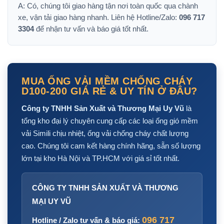
A: Có, chúng tôi giao hàng tận nơi toàn quốc qua chành
xe, vận tải giao hàng nhanh. Liên hệ Hotline/Zalo:
096 717
3304
để nhận tư vấn và báo giá tốt nhất.
MUA ỐNG VẢI MỀM CHỐNG CHÁY
D100-200 GIÁ RẺ & UY TÍN Ở ĐÂU?
Công ty TNHH Sản Xuất và Thương Mại Uy Vũ
là
tổng kho đại lý chuyên cung cấp các loại ống gió mềm
vải Simili chịu nhiệt, ống vải chống cháy chất lượng
cao. Chúng tôi cam kết hàng chính hãng, sẵn số lượng
lớn tại kho Hà Nội và TP.HCM với giá sỉ tốt nhất.
CÔNG TY TNHH SẢN XUẤT VÀ THƯƠNG
MẠI UY VŨ
096 717
Hotline / Zalo tư vấn & báo giá: