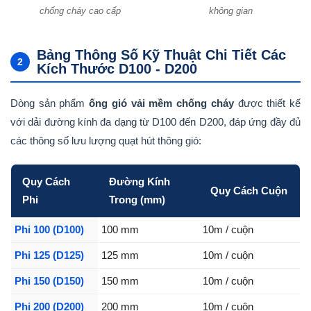
chống cháy cao cấp
không gian
Bảng Thông Số Kỹ Thuật Chi Tiết Các
2
Kích Thước D100 - D200
Dòng sản phẩm
ống gió vải mềm chống cháy
được thiết kế
với dải đường kính đa dạng từ D100 đến D200, đáp ứng đầy đủ
các thông số lưu lượng quạt hút thông gió:
Quy Cách
Đường Kính
Quy Cách Cuộn
Phi
Trong (mm)
Phi 100 (D100)
100 mm
10m / cuộn
Phi 125 (D125)
125 mm
10m / cuộn
Phi 150 (D150)
150 mm
10m / cuộn
Phi 200 (D200)
200 mm
10m / cuộn