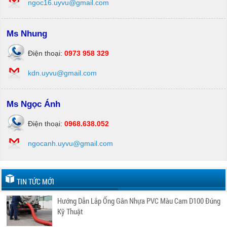
ngoc16.uyvu@gmail.com
Ms Nhung
Điện thoại:
0973 958 329
kdn.uyvu@gmail.com
Ms Ngọc Ánh
Điện thoại:
0968.638.052
ngocanh.uyvu@gmail.com
TIN TỨC MỚI
Hướng Dẫn Lắp Ống Gân Nhựa PVC Màu Cam D100 Đúng
Kỹ Thuật