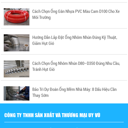
Cách Chọn Ống Gân Nhựa PVC Màu Cam D100 Cho Xe
Môi Trường
Hướng Dẫn Lắp Đặt Ống Nhôm Nhún Đúng Kỹ Thuật,
Giảm Hụt Gió
Cách Chọn Ống Nhôm Nhún D80–D350 Đúng Nhu Cầu,
Tránh Hụt Gió
Bảo Trì Dự Đoán Ống Mềm Nhà Máy: 8 Dấu Hiệu Cần
Thay Sớm
CÔNG TY TNHH SẢN XUẤT VÀ THƯƠNG MẠI UY VŨ