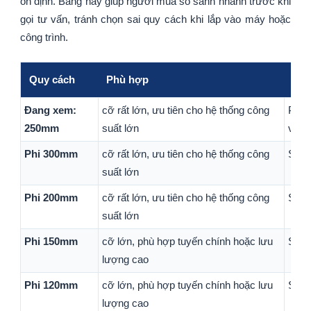
ổn định. Bảng này giúp người mua so sánh nhanh trước khi
gọi tư vấn, tránh chọn sai quy cách khi lắp vào máy hoặc
công trình.
Quy cách
Phù hợp
Ghi
Đang xem:
cỡ rất lớn, ưu tiên cho hệ thống công
Phù 
250mm
suất lớn
với 
Phi 300mm
cỡ rất lớn, ưu tiên cho hệ thống công
Sản 
suất lớn
Phi 200mm
cỡ rất lớn, ưu tiên cho hệ thống công
Sản 
suất lớn
Phi 150mm
cỡ lớn, phù hợp tuyến chính hoặc lưu
Sản 
lượng cao
Phi 120mm
cỡ lớn, phù hợp tuyến chính hoặc lưu
Sản 
lượng cao