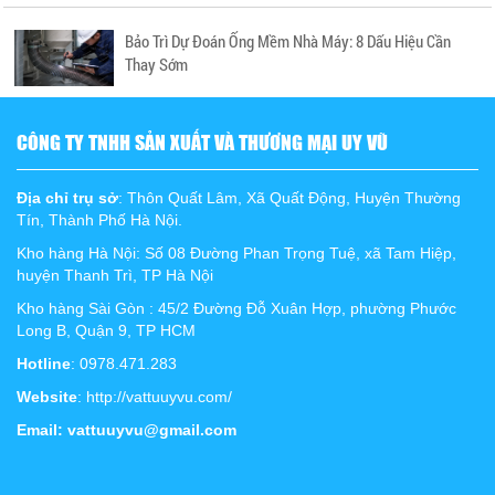
Bảo Trì Dự Đoán Ống Mềm Nhà Máy: 8 Dấu Hiệu Cần
Thay Sớm
CÔNG TY TNHH SẢN XUẤT VÀ THƯƠNG MẠI UY VŨ
Địa chỉ trụ sở
: Thôn Quất Lâm, Xã Quất Động, Huyện Thường
Tín, Thành Phố Hà Nội.
Kho hàng Hà Nội: Số 08 Đường Phan Trọng Tuệ, xã Tam Hiệp,
huyện Thanh Trì, TP Hà Nội
Kho hàng Sài Gòn : 45/2 Đường Đỗ Xuân Hợp, phường Phước
Long B, Quận 9, TP HCM
Hotline
: 0978.471.283
Website
: http://vattuuyvu.com/
Email: vattuuyvu@gmail.com