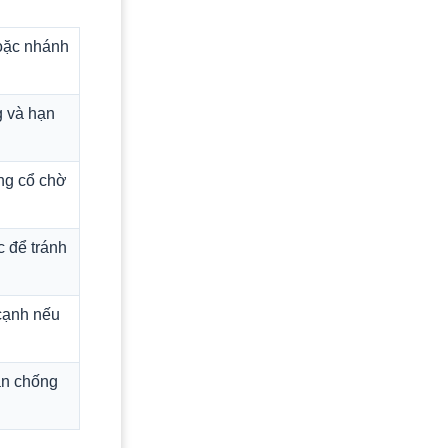
hoặc nhánh
g và hạn
ng cổ chờ
 để tránh
 cạnh nếu
cần chống