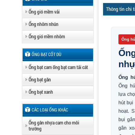
Thông tin chi t
Ống gió mềm vải
Ống nhôm nhún
Ống gió mềm nhôm
Ống hú
Ống
ỐNG BẠT CỐT DÙ
nhự
Ống bạt cam ống bạt cam tải cát
Ống h
Ống bạt gân
Ống hú
Ống bạt xanh
lựa ch
hút bụi
CÁC LOẠI ỐNG KHÁC
hoạt. 
bụi gâ
Ống gân nhựa cam cho môi
trường
gân xo