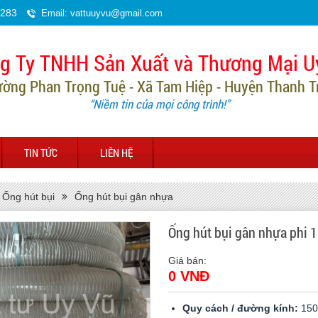
.283
Email: vattuuyvu@gmail.com
g Ty TNHH Sản Xuất và Thương Mại U
ường Phan Trọng Tuệ - Xã Tam Hiệp - Huyện Thanh Trì
“Niềm tin của mọi công trình!”
TIN TỨC
LIÊN HỆ
Ống hút bụi
Ống hút bụi gân nhựa
Ống hút bụi gân nhựa phi
Giá bán:
0 VNĐ
Quy cách / đường kính:
15