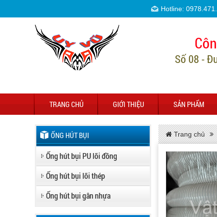
Hotline: 0978.471
Côn
Số 08 - Đ
TRANG CHỦ
GIỚI THIỆU
SẢN PHẨM
ỐNG HÚT BỤI
Trang chủ
Ống hút bụi PU lõi đồng
Ống hút bụi lõi thép
Ống hút bụi gân nhựa