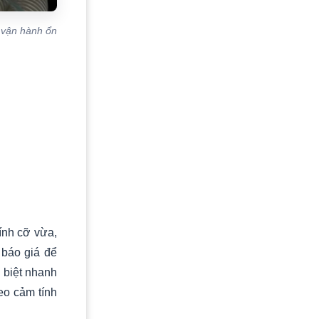
 vận hành ổn
ính cỡ vừa,
 báo giá để
 biệt nhanh
eo cảm tính