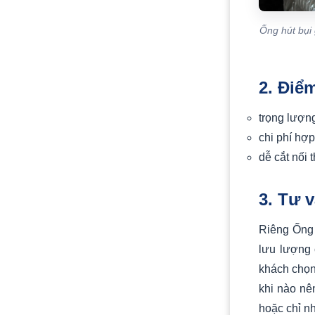
Ống hút bụi
2. Điể
trọng lượn
chi phí hợp
dễ cắt nối t
3. Tư 
Riêng Ống 
lưu lượng 
khách chọn
khi nào nê
hoặc chỉ nh