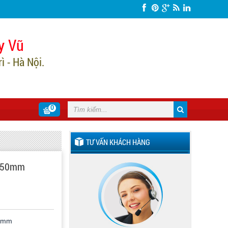
y Vũ
 - Hà Nội.
0
TƯ VẤN KHÁCH HÀNG
 150mm
0mm