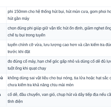
phi 150mm cho hệ thống hút bụi, hút mùn cưa, gom phoi 
hút gần máy
chọn đúng phi giúp giữ vận tốc hút ổn định, giảm nghẹt ốn
chế tụ bụi trong tuyến
tuyến chính cỡ vừa, lưu lượng cao hơn và cần kiểm tra đú
trước khi đặt
đo đúng cổ máy, hạn chế góc gấp nhỏ và dùng cổ dê đủ lực
tuột ống khi quạt chạy
hù
không dùng sai vật liệu cho bụi nóng, tia lửa hoặc hạt sắc
chưa kiểm tra khả năng chịu mài mòn
a
cổ dê, đầu chuyển, van gió, chụp hút và dây tiếp địa nếu 
tĩnh điện