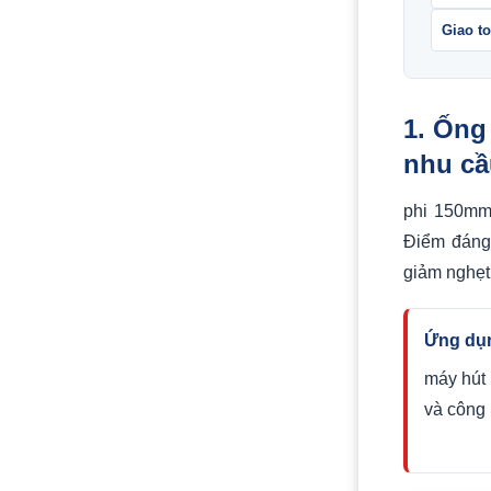
Giao t
1. Ống
nhu cầ
phi 150mm 
Điểm đáng 
giảm nghẹt 
Ứng dụn
máy hút
và công