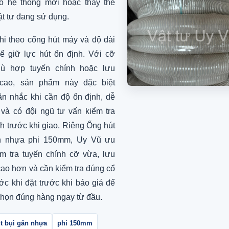
o hệ thống mới hoặc thay thế
ật tư đang sử dụng.
i theo cổng hút máy và độ dài
ể giữ lực hút ổn định. Với cỡ
hù hợp tuyến chính hoặc lưu
cao, sản phẩm này đặc biệt
n nhắc khi cần độ ổn định, dễ
 và có đội ngũ tư vấn kiểm tra
h trước khi giao. Riêng Ống hút
n nhựa phi 150mm, Uy Vũ ưu
ểm tra tuyến chính cỡ vừa, lưu
ao hơn và cần kiểm tra đúng cổ
ớc khi đặt trước khi báo giá để
họn đúng hàng ngay từ đầu.
t bụi gân nhựa
phi 150mm