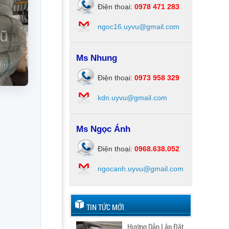
Điện thoại:
0978 471 283
ngoc16.uyvu@gmail.com
Ms Nhung
Điện thoại:
0973 958 329
kdn.uyvu@gmail.com
Ms Ngọc Ánh
Điện thoại:
0968.638.052
ngocanh.uyvu@gmail.com
TIN TỨC MỚI
Hướng Dẫn Lắp Đặt