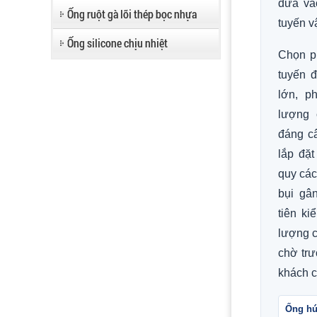
đưa và
Ống ruột gà lõi thép bọc nhựa
tuyến v
Ống silicone chịu nhiệt
Chọn ph
tuyến đ
lớn, p
lượng 
đáng câ
lắp đặt
quy các
bụi gâ
tiên ki
lượng c
chờ trư
khách c
Ống hú