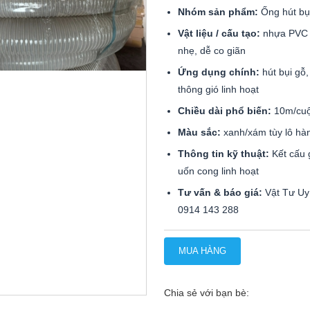
Nhóm sản phẩm:
Ống hút bụ
Vật liệu / cấu tạo:
nhựa PVC 
nhẹ, dễ co giãn
Ứng dụng chính:
hút bụi gỗ,
thông gió linh hoạt
Chiều dài phổ biến:
10m/cu
Màu sắc:
xanh/xám tùy lô hà
Thông tin kỹ thuật:
Kết cấu 
uốn cong linh hoạt
Tư vấn & báo giá:
Vật Tư Uy 
0914 143 288
MUA HÀNG
Chia sẻ với bạn bè: