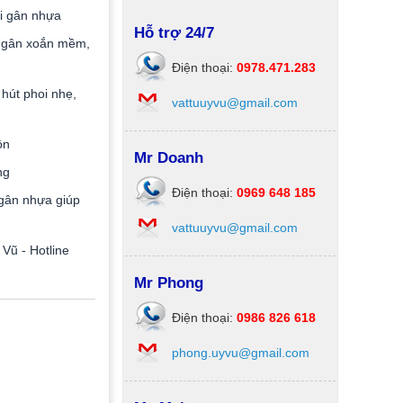
i gân nhựa
Hỗ trợ 24/7
gân xoắn mềm,
Điện thoại:
0978.471.283
 hút phoi nhẹ,
vattuuyvu@gmail.com
ộn
Mr Doanh
ng
Điện thoại:
0969 648 185
gân nhựa giúp
vattuuyvu@gmail.com
Vũ - Hotline
Mr Phong
Điện thoại:
0986 826 618
phong.uyvu@gmail.com