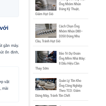
Ống Nhôm Nhún
Đúng Kỹ Thuật,
Giảm Hụt Gió
Cách Chọn Ống
với
Nhôm Nhún D80–
D350 Đúng Nhu
Cầu, Tránh Hụt Gió
út gần máy.
út ổn định,
Bảo Trì Dự Đoán
Ống Mềm Nhà Máy:
8 Dấu Hiệu Cần
Thay Sớm
Quản Lý Tồn Kho
p vật
Ống Công Nghiệp
, mài
Theo TCO: Giảm
Dừng Máy, Tránh Tồn Chết