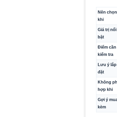
Nên chọn
khi
Giá trị nổi
bật
Điểm cần
kiểm tra
Lưu ý lắp
đặt
Không p
hợp khi
Gợi ý mu
kèm