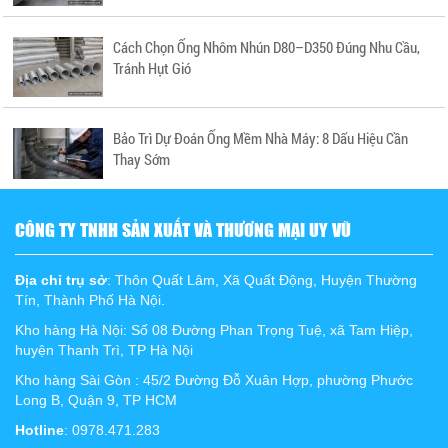
Cách Chọn Ống Nhôm Nhún D80–D350 Đúng Nhu Cầu,
Tránh Hụt Gió
Bảo Trì Dự Đoán Ống Mềm Nhà Máy: 8 Dấu Hiệu Cần
Thay Sớm
CÔNG TY TNHH SẢN XUẤT VÀ THƯƠNG MẠI UY VŨ
Địa chỉ trụ sở
: Thôn Quất Lâm, Xã Quất Động, Huyện Thường
Tín, Thành Phố Hà Nội.
Kho hàng Hà Nội: Số 08 Đường Phan Trọng Tuệ, xã Tam Hiệp,
huyện Thanh Trì, TP Hà Nội
Kho hàng Sài Gòn : 45/2 Đường Đỗ Xuân Hợp, phường Phước
Long B, Quận 9, TP HCM
Hotline
: 0978.471.283