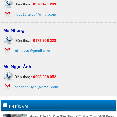
Điện thoại:
0978 471 283
ngoc16.uyvu@gmail.com
Ms Nhung
Điện thoại:
0973 958 329
kdn.uyvu@gmail.com
Ms Ngọc Ánh
Điện thoại:
0968.638.052
ngocanh.uyvu@gmail.com
TIN TỨC MỚI
Hướng Dẫn Lắp Ống Gân Nhựa PVC Màu Cam D100 Đúng