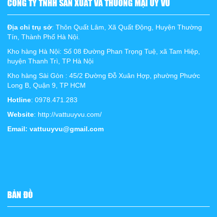
CÔNG TY TNHH SẢN XUẤT VÀ THƯƠNG MẠI UY VŨ
Địa chỉ trụ sở
: Thôn Quất Lâm, Xã Quất Động, Huyện Thường
Tín, Thành Phố Hà Nội.
Kho hàng Hà Nội: Số 08 Đường Phan Trọng Tuệ, xã Tam Hiệp,
huyện Thanh Trì, TP Hà Nội
Kho hàng Sài Gòn : 45/2 Đường Đỗ Xuân Hợp, phường Phước
Long B, Quận 9, TP HCM
Hotline
: 0978.471.283
Website
: http://vattuuyvu.com/
Email: vattuuyvu@gmail.com
BẢN ĐỒ