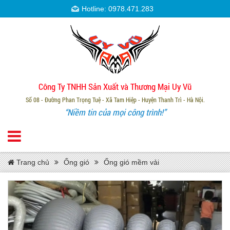
Hotline: 0978.471.283
Công Ty TNHH Sản Xuất và Thương Mại Uy Vũ
Số 08 - Đường Phan Trọng Tuệ - Xã Tam Hiệp - Huyện Thanh Trì - Hà Nội.
“Niềm tin của mọi công trình!”
Trang chủ
Ống gió
Ống gió mềm vải