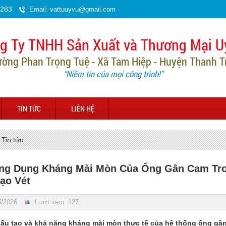
.283
Email: vattuuyvu@gmail.com
g Ty TNHH Sản Xuất và Thương Mại U
ường Phan Trọng Tuệ - Xã Tam Hiệp - Huyện Thanh Trì
“Niềm tin của mọi công trình!”
TIN TỨC
LIÊN HỆ
Tin tức
ng Dụng Kháng Mài Mòn Của Ống Gân Cam Tro
ạo Vét
5/2026
Lượt xem: 127
t cấu tạo và khả năng kháng mài mòn thực tế của hệ thống
ống gân