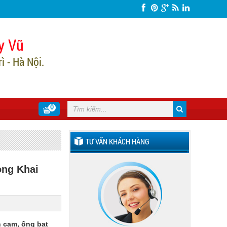
y Vũ
 - Hà Nội.
0
TƯ VẤN KHÁCH HÀNG
ng Khai
 cam, ống bạt