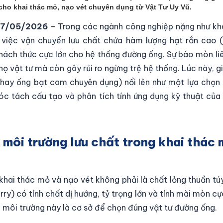
cho khai thác mỏ, nạo vét chuyên dụng từ Vật Tư Uy Vũ.
 27/05/2026
– Trong các ngành công nghiệp nặng như kha
 việc vận chuyển lưu chất chứa hàm lượng hạt rắn cao (bù
hách thức cực lớn cho hệ thống đường ống. Sự bào mòn li
họ vật tư mà còn gây rủi ro ngừng trệ hệ thống. Lúc này, g
hay ống bạt cam chuyên dụng) nổi lên như một lựa chọn
c tách cấu tạo và phân tích tính ứng dụng kỹ thuật củ
ù môi trường lưu chất trong khai thác
khai thác mỏ và nạo vét không phải là chất lỏng thuần tú
rry) có tính chất dị hướng, tỷ trọng lớn và tính mài mòn cự
 môi trường này là cơ sở để chọn đúng vật tư đường ống.