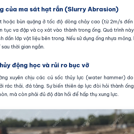
ng của ma sát hạt rắn (Slurry Abrasion)
t hoặc bùn quặng ở tốc độ dòng chảy cao (từ 2m/s đến
ên tục va đập và cọ xát vào thành trong ống. Quá trình này
ch dần lớp vật liệu bên trong. Nếu sử dụng ống nhựa mỏng,
 sau thời gian ngắn.
thủy động học và rủi ro bục vỡ
ng xuyên chịu các cú sốc thủy lực (water hammer) do
i rác thải, đá tảng. Sự biến thiên áp lực đòi hỏi thành ốn
òn, mà còn phải đủ độ đàn hồi để hấp thụ xung lực.