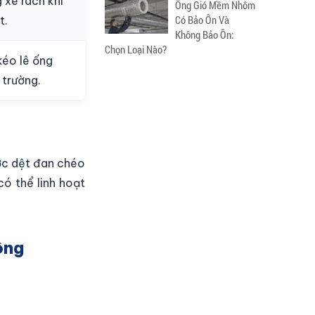
 xé rách khi
Ống Gió Mềm Nhôm
Có Bảo Ôn Và
t.
Không Bảo Ôn:
Chọn Loại Nào?
kéo lê ống
 trường.
ợc dệt đan chéo
có thể linh hoạt
ông