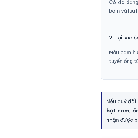
Có đa dạng 
bơm và lưu l
2. Tại sao 
Màu cam hu
tuyến ống t
Nếu quý đối
bạt cam, ốn
nhận được bá