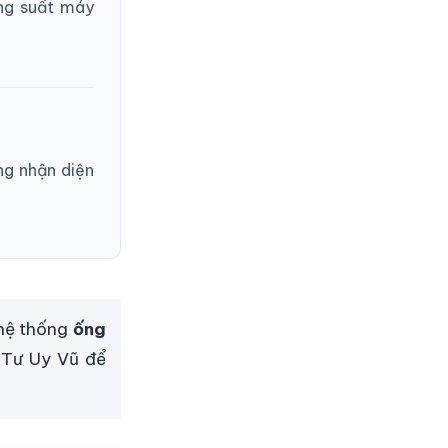
ông suất máy
g nhận diện
 hệ thống
ống
t Tư Uy Vũ để