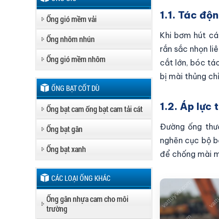
1.1. Tác độ
Ống gió mềm vải
Khi bơm hút cá
Ống nhôm nhún
rắn sắc nhọn li
Ống gió mềm nhôm
cắt lớn, bóc tá
bị mài thủng chỉ
ỐNG BẠT CỐT DÙ
1.2. Áp lực 
Ống bạt cam ống bạt cam tải cát
Đường ống thườ
Ống bạt gân
nghẽn cục bộ bở
Ống bạt xanh
để chống mài m
CÁC LOẠI ỐNG KHÁC
Ống gân nhựa cam cho môi
trường