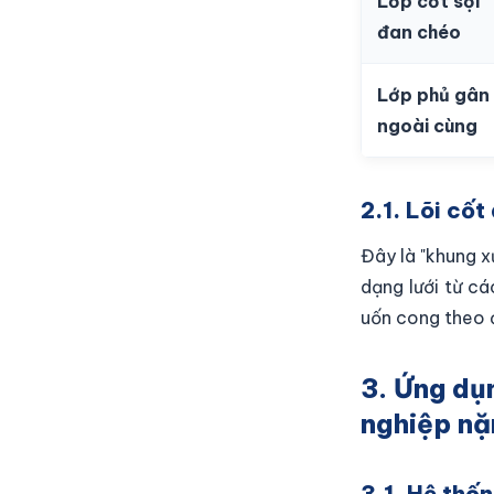
Lớp cốt sợi
đan chéo
Lớp phủ gân
ngoài cùng
2.1. Lõi cốt
Đây là "khung 
dạng lưới từ cá
uốn cong theo 
3. Ứng dụ
nghiệp nặ
3.1. Hệ thố