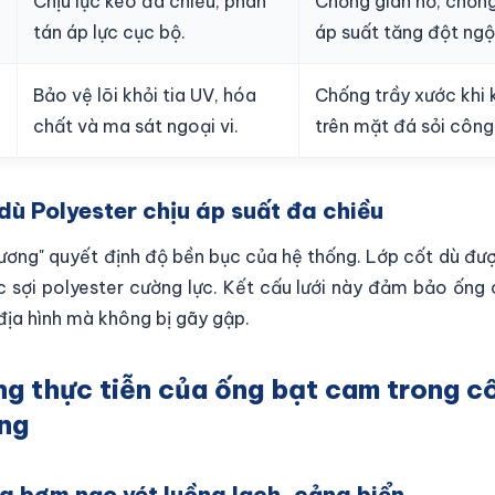
Chịu lực kéo đa chiều, phân
Chống giãn nở, chống
tán áp lực cục bộ.
áp suất tăng đột ngộ
Bảo vệ lõi khỏi tia UV, hóa
Chống trầy xước khi 
chất và ma sát ngoại vi.
trên mặt đá sỏi công
 dù Polyester chịu áp suất đa chiều
xương" quyết định độ bền bục của hệ thống. Lớp cốt dù đư
c sợi polyester cường lực. Kết cấu lưới này đảm bảo ống 
địa hình mà không bị gãy gập.
ng thực tiễn của ống bạt cam trong c
ng
ng bơm nạo vét luồng lạch, cảng biển