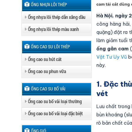
ỐNG NHỰA LÕI THÉP
cam
tải cát dùng 
Hà Nội, ngày
Ống nhựa lõi thép dẫn xăng dầu
công hàng hải,
Ống nhựa lõi thép màu xanh
quặng) đặt ra t
làm giảm tuổi t
ỐNG CAO SU LÕI THÉP
ống gân cam
(
Vật Tư Uy Vũ
bó
Ống cao su hút cát
này.
Ống cao su phun vữa
1. Đặc th
ỐNG CAO SU BỐ VẢI
vét
Ống cao su bố vải loại thường
Lưu chất trong 
Ống cao su bố vải loại đặc biệt
bùn khoáng (slu
rõ bản chất của
ỐNG GIÓ