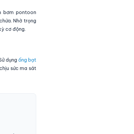
ạm bơm pontoon
chứa. Nhờ trọng
 kỳ cơ động.
 Sử dụng
ống bạt
chịu sức ma sát