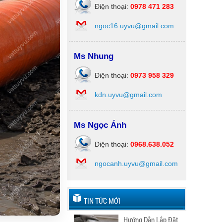
Điện thoại:
0978 471 283
ngoc16.uyvu@gmail.com
Ms Nhung
Điện thoại:
0973 958 329
kdn.uyvu@gmail.com
Ms Ngọc Ánh
Điện thoại:
0968.638.052
ngocanh.uyvu@gmail.com
TIN TỨC MỚI
Hướng Dẫn Lắp Đặt