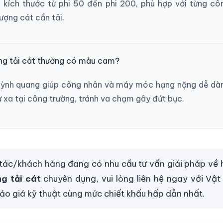
kích thước từ phi 50 đến phi 200, phù hợp với từng c
ượng cát cần tải.
ống tải cát thường có màu cam?
ỳnh quang giúp công nhân và máy móc hạng nặng dễ dàn
ừ xa tại công trường, tránh va chạm gây đứt bục.
 tác/khách hàng đang có nhu cầu tư vấn giải pháp về
g tải cát
chuyên dụng, vui lòng liên hệ ngay với Vậ
o giá kỹ thuật cùng mức chiết khấu hấp dẫn nhất.