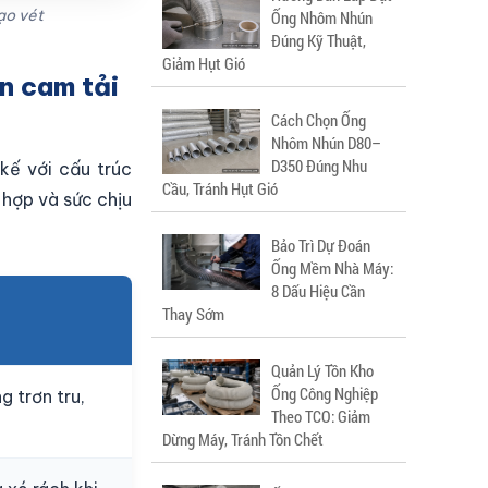
ạo vét
Ống Nhôm Nhún
Đúng Kỹ Thuật,
Giảm Hụt Gió
n cam tải
Cách Chọn Ống
Nhôm Nhún D80–
D350 Đúng Nhu
kế với cấu trúc
Cầu, Tránh Hụt Gió
 hợp và sức chịu
Bảo Trì Dự Đoán
Ống Mềm Nhà Máy:
8 Dấu Hiệu Cần
Thay Sớm
Quản Lý Tồn Kho
Ống Công Nghiệp
g trơn tru,
Theo TCO: Giảm
Dừng Máy, Tránh Tồn Chết