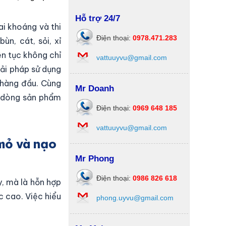
Hỗ trợ 24/7
i khoáng và thi
Điện thoại:
0978.471.283
n, cát, sỏi, xỉ
ên tục không chỉ
vattuuyvu@gmail.com
iải pháp sử dụng
 hàng đầu. Cùng
Mr Doanh
a dòng sản phẩm
Điện thoại:
0969 648 185
vattuuyvu@gmail.com
 mỏ và nạo
Mr Phong
Điện thoại:
0986 826 618
y, mà là hỗn hợp
c cao. Việc hiểu
phong.uyvu@gmail.com