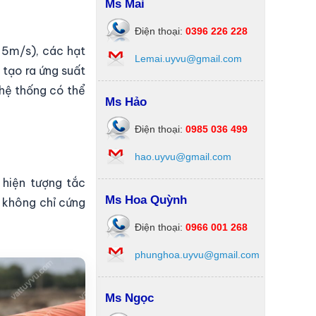
Ms Mai
Điện thoại:
0396 226 228
 5m/s), các hạt
Lemai.uyvu@gmail.com
 tạo ra ứng suất
 hệ thống có thể
Ms Hảo
Điện thoại:
0985 036 499
hao.uyvu@gmail.com
 hiện tượng tắc
Ms Hoa Quỳnh
g không chỉ cứng
Điện thoại:
0966 001 268
phunghoa.uyvu@gmail.com
Ms Ngọc