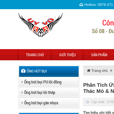
Hotline: 0978.471
Côn
Số 08 - Đ
TRANG CHỦ
GIỚI THIỆU
SẢN PHẨM
ỐNG HÚT BỤI
Trang chủ
Ống hút bụi PU lõi đồng
Phân Tích Ứ
Thác Mỏ & N
Ống hút bụi lõi thép
Ống hút bụi gân nhựa
Cập nhật: 27/0
Tìm hiểu chi tiế