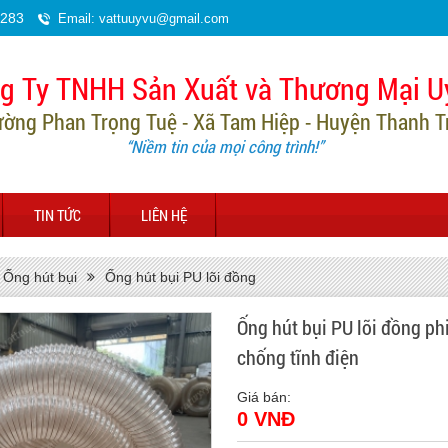
.283
Email: vattuuyvu@gmail.com
g Ty TNHH Sản Xuất và Thương Mại U
ường Phan Trọng Tuệ - Xã Tam Hiệp - Huyện Thanh Trì
“Niềm tin của mọi công trình!”
TIN TỨC
LIÊN HỆ
Ống hút bụi
Ống hút bụi PU lõi đồng
Ống hút bụi PU lõi đồng p
chống tĩnh điện
Giá bán:
0 VNĐ