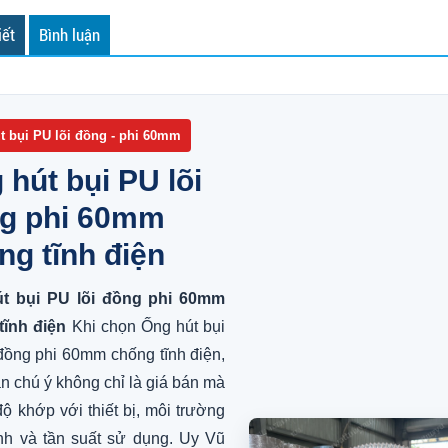
iết
Bình luận
t bụi PU lõi đồng - phi 60mm
 hút bụi PU lõi
g phi 60mm
ng tĩnh điện
t bụi PU lõi đồng phi 60mm
tĩnh điện
Khi chọn Ống hút bụi
đồng phi 60mm chống tĩnh điện,
n chú ý không chỉ là giá bán mà
độ khớp với thiết bị, môi trường
nh và tần suất sử dụng. Uy Vũ