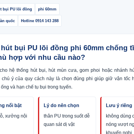
t bụi PU lõi đồng
phi 60mm
oàn quốc
Hotline 0914 143 288
 hút bụi PU lõi đồng phi 60mm chống t
hù hợp với nhu cầu nào?
ho hệ thống hút bụi, hút mùn cưa, gom phoi hoặc nhánh hú
chú ý của quy cách này là chọn đúng phi giúp giữ vận tốc h
ống và hạn chế tụ bụi trong tuyến.
g nổi bật
Lý do nên chọn
Lưu ý riêng
ỗ, xưởng nội
thân PU trong suốt dễ
không dùng c
quan sát dị vật
nóng vượt n
khuyến nghị