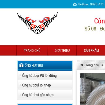
Hotline: 0978.471
Côn
Số 08 - Đ
TRANG CHỦ
GIỚI THIỆU
SẢN PHẨM
ỐNG HÚT BỤI
Trang chủ
Ống hút bụi PU lõi đồng
Ống hút bụi lõi thép
Ống hút bụi gân nhựa