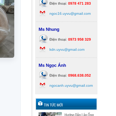
Điện thoại:
0978 471 283
ngoc16.uyvu@gmail.com
Ms Nhung
Điện thoại:
0973 958 329
kdn.uyvu@gmail.com
Ms Ngọc Ánh
Điện thoại:
0968.638.052
ngocanh.uyvu@gmail.com
TIN TỨC MỚI
Hướng Dẫn Lắp Ống