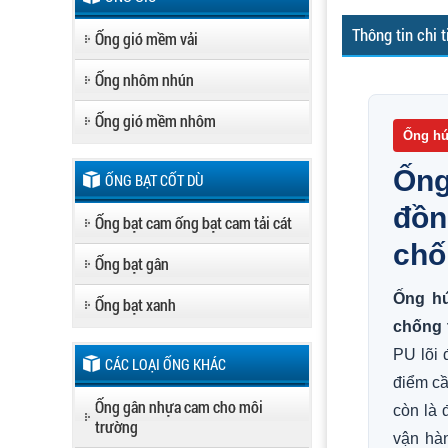
Thông tin chi t
Ống gió mềm vải
Ống nhôm nhún
Ống gió mềm nhôm
Ống hú
Ống
ỐNG BẠT CỐT DÙ
đồn
Ống bạt cam ống bạt cam tải cát
chố
Ống bạt gân
Ống hú
Ống bạt xanh
chống 
PU lõi 
CÁC LOẠI ỐNG KHÁC
điểm cầ
Ống gân nhựa cam cho môi
còn là 
trường
vận hà