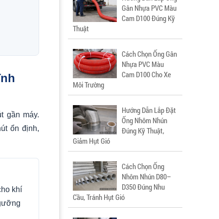
Gân Nhựa PVC Màu
Cam D100 Đúng Kỹ
Thuật
Cách Chọn Ống Gân
Nhựa PVC Màu
Cam D100 Cho Xe
ĩnh
Môi Trường
Hướng Dẫn Lắp Đặt
t gần máy.
Ống Nhôm Nhún
út ổn định,
Đúng Kỹ Thuật,
Giảm Hụt Gió
Cách Chọn Ống
Nhôm Nhún D80–
D350 Đúng Nhu
ho khí
Cầu, Tránh Hụt Gió
gưỡng