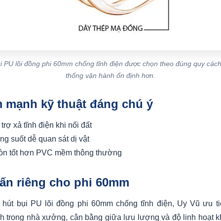
i PU lõi đồng phi 60mm chống tĩnh điện được chọn theo đúng quy cách
thống vận hành ổn định hơn.
m mạnh kỹ thuật đáng chú ý
trợ xả tĩnh điện khi nối đất
ng suốt dễ quan sát dị vật
òn tốt hơn PVC mềm thông thường
vấn riêng cho phi 60mm
hút bụi PU lõi đồng phi 60mm chống tĩnh điện, Uy Vũ ưu ti
h trong nhà xưởng, cân bằng giữa lưu lượng và độ linh hoạt kh