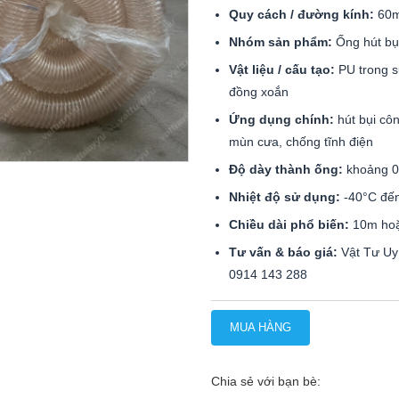
Quy cách / đường kính:
60
Nhóm sản phẩm:
Ống hút bụi
Vật liệu / cấu tạo:
PU trong su
đồng xoắn
Ứng dụng chính:
hút bụi côn
mùn cưa, chống tĩnh điện
Độ dày thành ống:
khoảng 
Nhiệt độ sử dụng:
-40°C đế
Chiều dài phổ biến:
10m hoặ
Tư vấn & báo giá:
Vật Tư Uy 
0914 143 288
MUA HÀNG
Chia sẻ với bạn bè: