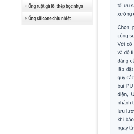
Ống ruột gà lõi thép bọc nhựa
tối ưu 
xưởng g
Ống silicone chịu nhiệt
Chọn p
công su
Với cỡ 
và độ l
đáng câ
lắp đặt
quy các
bụi PU
điện, 
nhánh t
lưu lượ
khi bá
ngay từ