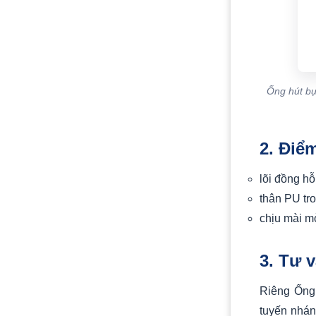
Ống hút bụ
2. Điể
lõi đồng hỗ 
thân PU tro
chịu mài m
3. Tư 
Riêng Ống 
tuyến nhán