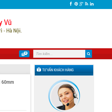
y Vũ
 - Hà Nội.
0
TƯ VẤN KHÁCH HÀNG
hi 60mm