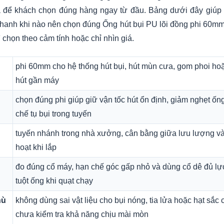
á để khách chọn đúng hàng ngay từ đầu. Bảng dưới đây giú
nhanh khi nào nên chọn đúng Ống hút bụi PU lõi đồng phi 60mm
ì chọn theo cảm tính hoặc chỉ nhìn giá.
phi 60mm cho hệ thống hút bụi, hút mùn cưa, gom phoi ho
hút gần máy
chọn đúng phi giúp giữ vận tốc hút ổn định, giảm nghẹt ốn
chế tụ bụi trong tuyến
tuyến nhánh trong nhà xưởng, cân bằng giữa lưu lượng và
hoạt khi lắp
đo đúng cổ máy, hạn chế góc gấp nhỏ và dùng cổ dê đủ lực
tuột ống khi quạt chạy
hù
không dùng sai vật liệu cho bụi nóng, tia lửa hoặc hạt sắc
chưa kiểm tra khả năng chịu mài mòn