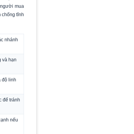
p người mua
 chống tĩnh
ặc nhánh
g và hạn
 độ linh
 để tránh
 cạnh nếu