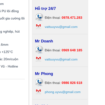
mm
Hỗ trợ 24/7
 PU lõi đồng
Điện thoại:
0978.471.283
ốt gia cường lõi
vattuuyvu@gmail.com
g nghiệp, hút
Mr Doanh
0.6mm
Điện thoại:
0969 648 185
n +125°C
c 20m/cuộn
vattuuyvu@gmail.com
Vũ - Hotline
Mr Phong
Điện thoại:
0986 826 618
phong.uyvu@gmail.com