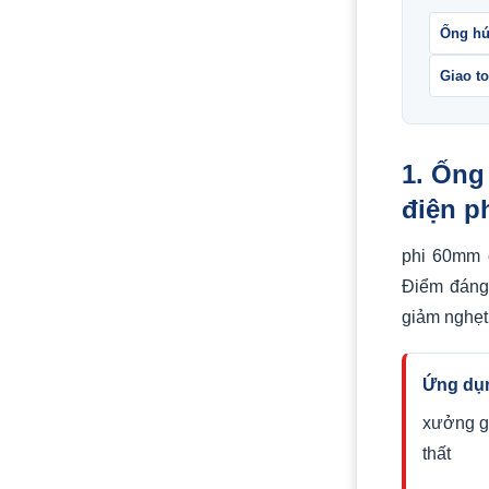
Ống hú
Giao t
1. Ống
điện p
phi 60mm c
Điểm đáng 
giảm nghẹt 
Ứng dụn
xưởng g
thất