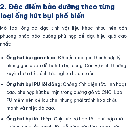
2. Đặc điểm bảo dưỡng theo từng
loại ống hút bụi phổ biến
Mỗi loại ống có đặc tính vật liệu khác nhau nên cần
phương pháp bảo dưỡng phù hợp để đạt hiệu quả cao
nhất:
Ống hút bụi gân nhựa:
Độ bền cao, giá thành hợp lý
nhưng gân xoắn dễ tích tụ bụi cứng. Cần vệ sinh thường
xuyên hơn để tránh tắc nghẽn hoàn toàn.
Ống hút bụi PU lõi đồng:
Chống tĩnh điện tốt, linh hoạt
cao, phù hợp hút bụi mịn trong xưởng gỗ và CNC. Lớp
PU mềm nên dễ lau chùi nhưng phải tránh hóa chất
mạnh và nhiệt độ cao.
Ống hút bụi lõi thép:
Chịu lực cơ học tốt, phù hợp môi
trường rung lắc mạnh. Bụi dễ bám vào lớp trong, cần