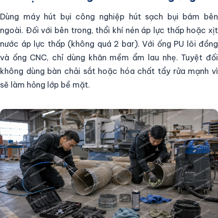
Dùng máy hút bụi công nghiệp hút sạch bụi bám bên
ngoài. Đối với bên trong, thổi khí nén áp lực thấp hoặc xịt
nước áp lực thấp (không quá 2 bar). Với ống PU lõi đồng
và ống CNC, chỉ dùng khăn mềm ẩm lau nhẹ. Tuyệt đối
không dùng bàn chải sắt hoặc hóa chất tẩy rửa mạnh vì
sẽ làm hỏng lớp bề mặt.