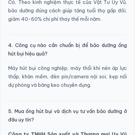
Có. Theo kinh nghiệm thực tế của Vật Tư Uy Vũ,
bảo dưỡng đúng cách giúp tăng tuổi thọ gấp đôi,
giảm 40-60% chi phí thay thế mỗi năm.
4. Công cụ nào cần chuẩn bị để bảo dưỡng ống
hút bụi hiệu quả?
Máy hút bụi công nghiệp, máy thổi khí nén áp lực
thấp, khăn mềm, đèn pin/camera nội soi, kẹp nối
dự phòng và băng keo chuyên dụng.
5. Mua ống hút bụi và dịch vụ tư vấn bảo dưỡng ở
đâu uy tín?
Công ty TNHH Sản xuất và Thương mại Uy Vũ