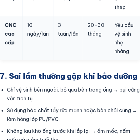
thép
CNC
10
3
20–30
Yêu cầu
cao
ngày/lần
tuần/lần
tháng
vệ sinh
cấp
nhẹ
nhàng
7. Sai lầm thường gặp khi bảo dưỡng
Chỉ vệ sinh bên ngoài, bỏ qua bên trong ống → bụi cứng
vẫn tích tụ.
Sử dụng hóa chất tẩy rửa mạnh hoặc bàn chải cứng →
làm hỏng lớp PU/PVC.
Không lau khô ống trước khi lắp lại → ẩm mốc, nấm
mốc và giảm tuổi thọ.