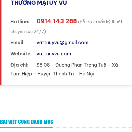
THƯƠNG MẠI UY VŨ
0914 143 288
Hotline:
(Hỗ trợ tư vấn kỹ thuật
chuyên sâu 24/7)
Email:
vattuuyvu@gmail.com
Website:
vattuuyvu.com
Địa chỉ:
Số 08 - Đường Phan Trọng Tuệ - Xã
Tam Hiệp - Huyện Thanh Trì - Hà Nội
BÀI VIẾT CÙNG DANH MỤC