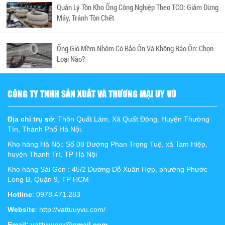
Quản Lý Tồn Kho Ống Công Nghiệp Theo TCO: Giảm Dừng
Máy, Tránh Tồn Chết
Ống Gió Mềm Nhôm Có Bảo Ôn Và Không Bảo Ôn: Chọn
Loại Nào?
CÔNG TY TNHH SẢN XUẤT VÀ THƯƠNG MẠI UY VŨ
Địa chỉ trụ sở
: Thôn Quất Lâm, Xã Quất Động, Huyện Thường
Tín, Thành Phố Hà Nội.
Kho hàng Hà Nội: Số 08 Đường Phan Trọng Tuệ, xã Tam Hiệp,
huyện Thanh Trì, TP Hà Nội
Kho hàng Sài Gòn : 45/2 Đường Đỗ Xuân Hợp, phường Phước
Long B, Quận 9, TP HCM
Hotline
: 0978.471.283
Website
: http://vattuuyvu.com/
Email: vattuuyvu@gmail.com