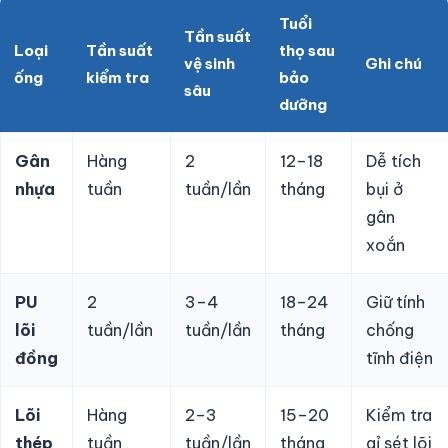
Tuổi
Tần suất
Loại
Tần suất
thọ sau
vệ sinh
Ghi chú
ống
kiểm tra
bảo
sâu
dưỡng
Gân
Hàng
2
12–18
Dễ tích
nhựa
tuần
tuần/lần
tháng
bụi ở
gân
xoắn
PU
2
3–4
18–24
Giữ tính
lõi
tuần/lần
tuần/lần
tháng
chống
đồng
tĩnh điện
Lõi
Hàng
2–3
15–20
Kiểm tra
thép
tuần
tuần/lần
tháng
gỉ sét lõi