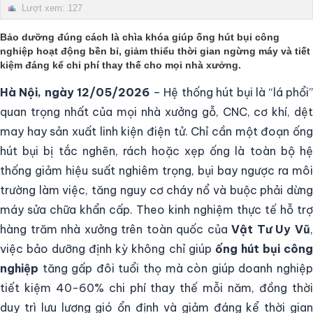
Lượt xem: 127
Bảo dưỡng đúng cách là chìa khóa giúp
ống hút bụi công
nghiệp
hoạt động bền bỉ, giảm thiểu thời gian ngừng máy và tiết
kiệm đáng kể chi phí thay thế cho mọi nhà xưởng.
Hà Nội, ngày 12/05/2026
– Hệ thống hút bụi là “lá phổi
quan trọng nhất của mọi nhà xưởng gỗ, CNC, cơ khí, dệt
may hay sản xuất linh kiện điện tử. Chỉ cần một đoạn ống
hút bụi bị tắc nghẽn, rách hoặc xẹp ống là toàn bộ hệ
thống giảm hiệu suất nghiêm trọng, bụi bay ngược ra môi
trường làm việc, tăng nguy cơ cháy nổ và buộc phải dừng
máy sửa chữa khẩn cấp. Theo kinh nghiệm thực tế hỗ trợ
hàng trăm nhà xưởng trên toàn quốc của
Vật Tư Uy Vũ
việc bảo dưỡng định kỳ không chỉ giúp
ống hút bụi côn
nghiệp
tăng gấp đôi tuổi thọ mà còn giúp doanh nghiệp
tiết kiệm 40-60% chi phí thay thế mỗi năm, đồng thời
duy trì lưu lượng gió ổn định và giảm đáng kể thời gian